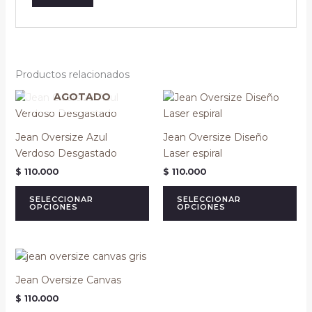
Productos relacionados
Este
Es
AGOTADO
producto
pr
tiene
tie
Jean Oversize Azul
Jean Oversize Diseño
múltiples
múl
Verdoso Desgastado
Laser espiral
variantes.
var
$
110.000
$
110.000
Las
La
opciones
op
SELECCIONAR
SELECCIONAR
OPCIONES
OPCIONES
se
se
pueden
pu
elegir
ele
Este
en
en
producto
la
la
Jean Oversize Canvas
tiene
página
pá
$
110.000
múltiples
de
de