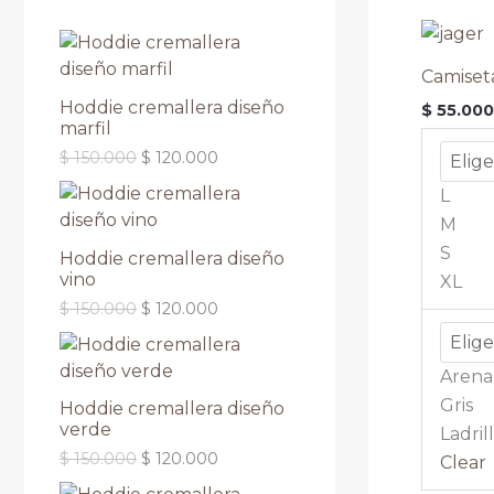
Camiset
Hoddie cremallera diseño
$
55.000
marfil
$
150.000
$
120.000
L
M
S
Hoddie cremallera diseño
vino
XL
$
150.000
$
120.000
Arena
Gris
Hoddie cremallera diseño
verde
Ladril
$
150.000
$
120.000
Clear