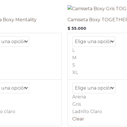
Este
producto
a Boxy Mentality
Camiseta Boxy TOGETHE
tiene
$
55.000
múltiples
variantes.
Las
L
opciones
M
se
S
pueden
XL
elegir
en
la
Arena
página
Gris
de
lo claro
Ladrillo Claro
producto
Clear