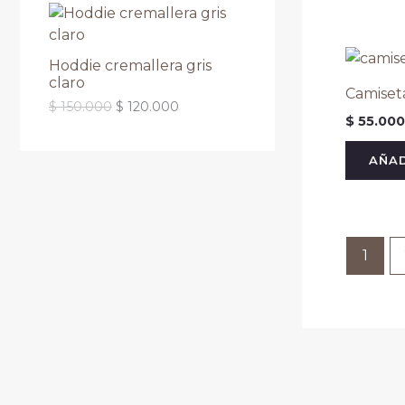
Hoddie cremallera gris
claro
Camiset
$
150.000
$
120.000
$
55.000
AÑAD
1