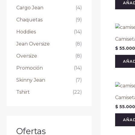
0
0
0
0
0
0
0
0
AÑAD
Cargo Jean
(4)
.
.
.
.
.
.
.
.
Chaquetas
(9)
Hoddies
(14)
Camiset
Jean Oversize
(8)
$
55.000
Oversize
(8)
AÑAD
Promoción
(14)
Skinny Jean
(7)
Tshirt
(22)
Camiset
$
55.000
AÑAD
Ofertas