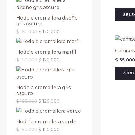
SELE
Hoddie cremallera diseño
gris oscuro
$
150.000
$
120.000
Camiset
Hoddie cremallera marfil
$
55.000
$
150.000
$
120.000
AÑAD
Hoddie cremallera gris
oscuro
$
150.000
$
120.000
Hoddie cremallera verde
$
150.000
$
120.000