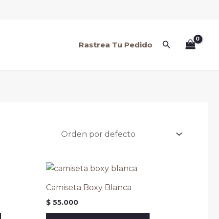
Oferta
Oferta
Oferta
Oferta
Oferta
Oferta
Oferta
Oferta
Buscar
Rastrea Tu Pedido
Camiseta Boxy Blanca
$
55.000