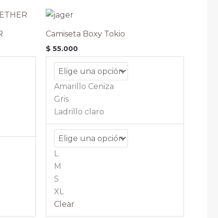
Este
Este
producto
producto
R
Camiseta Boxy Tokio
tiene
tiene
$
55.000
múltiples
múltiples
variantes.
variantes.
Las
Las
Amarillo Ceniza
opciones
opciones
Gris
se
se
Ladrillo claro
pueden
pueden
elegir
elegir
en
en
L
la
la
M
página
página
S
de
de
XL
producto
producto
Clear