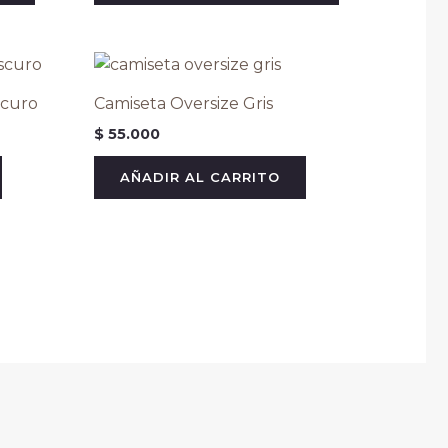
de
de
producto
producto
scuro
Camiseta Oversize Gris
$
55.000
AÑADIR AL CARRITO