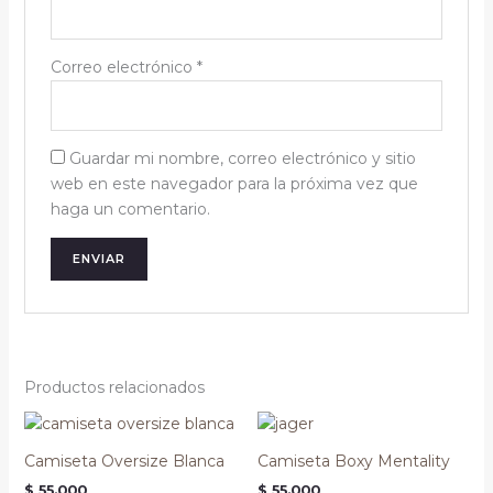
Correo electrónico
*
Guardar mi nombre, correo electrónico y sitio
web en este navegador para la próxima vez que
haga un comentario.
Productos relacionados
Es
pr
Camiseta Oversize Blanca
Camiseta Boxy Mentality
tie
$
55.000
$
55.000