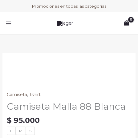
Ir
Promociones en todas las categorías
al
contenido
Camiseta
Malla
88
Blanca
cantidad
Camiseta
,
Tshirt
Camiseta Malla 88 Blanca
$
95.000
L
M
S