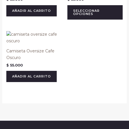
múl
var
AÑADIR AL CARRITO
SELECCIONAR
OPCIONES
La
op
se
pu
ele
en
Camiseta Oversize Cafe
la
Oscuro
pá
$
55.000
de
pr
AÑADIR AL CARRITO