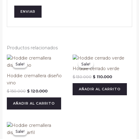
Productos relacionados
Original
Current
Original
Current
price
price
price
price
Sale!
Sale!
Sale!
Sale!
was:
is:
was:
is:
Hoddie cerrado verde
$ 150.000.
$ 120.000.
$ 130.000.
$ 110.000.
Hoddie cremallera diseño
$
130.000
$
110.000
vino
AÑADIR AL CARRITO
$
150.000
$
120.000
AÑADIR AL CARRITO
Original
Current
price
price
Sale!
Sale!
was:
is:
$ 150.000.
$ 120.000.