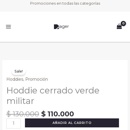
Ir
Promociones en todas las categorías
militar
al
cantidad
contenido
Original
Current
Hoddie
price
price
Sale!
cerrado
was:
is:
verde
Hoddies
,
Promoción
$ 130.000.
$ 110.000.
militar
Hoddie cerrado verde
cantidad
militar
$
130.000
$
110.000
AÑADIR AL CARRITO